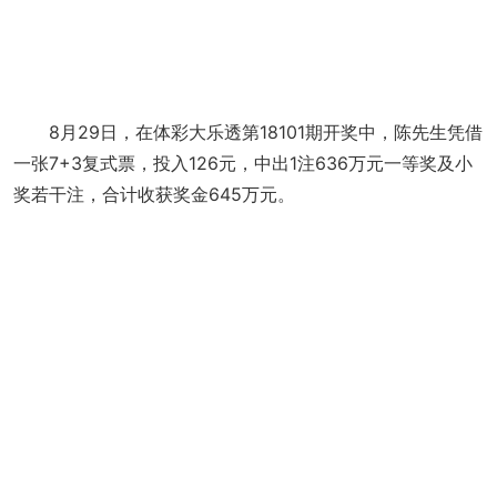
8月29日，在体彩大乐透第18101期开奖中，陈先生凭借
一张7+3复式票，投入126元，中出1注636万元一等奖及小
奖若干注，合计收获奖金645万元。