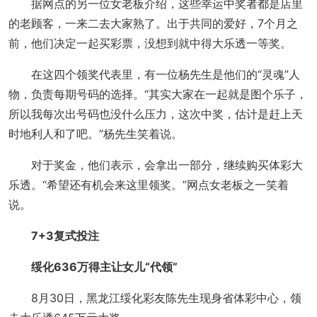
据网点的另一位女老板介绍，这些幸运中奖者都是店里
的老顾客，一来二去大家熟了。出于共同的爱好，7个月之
前，他们决定一起买彩票，没想到就中得大乐透一等奖。
在这四个领奖代表里，有一位杨先生是他们的“灵魂”人
物，负责每期号码的选择。“其实大家在一起就是图个乐子，
所以我每次出号码也没什么压力，这次中奖，估计是赶上天
时地利人和了吧。”杨先生笑着说。
对于奖金，他们表示，会拿出一部分，继续购买体彩大
乐透。“希望还有机会来这里领奖。”网点女老板之一笑着
说。
7+3复式投注
绥化636万得主让女儿“代领”
8月30日，黑龙江绥化彩友陈先生现身省体彩中心，领