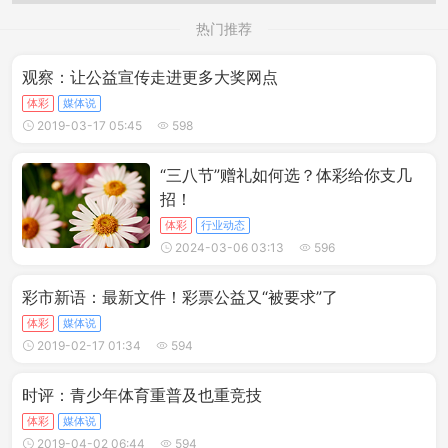
热门推荐
观察：让公益宣传走进更多大奖网点
体彩
媒体说
2019-03-17 05:45
598
“三八节”赠礼如何选？体彩给你支几
招！
体彩
行业动态
2024-03-06 03:13
596
彩市新语：最新文件！彩票公益又“被要求”了
体彩
媒体说
2019-02-17 01:34
594
时评：青少年体育重普及也重竞技
体彩
媒体说
2019-04-02 06:44
594