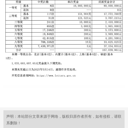
声明：本站部分文章来源于网络，版权归原作者所有，如有侵权，请联
系删除！