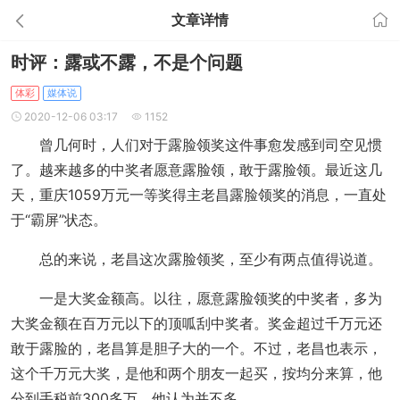
文章详情
时评：露或不露，不是个问题
体彩
媒体说
2020-12-06 03:17
1152
曾几何时，人们对于露脸领奖这件事愈发感到司空见惯
了。越来越多的中奖者愿意露脸领，敢于露脸领。最近这几
天，重庆1059万元一等奖得主老昌露脸领奖的消息，一直处
于“霸屏”状态。
总的来说，老昌这次露脸领奖，至少有两点值得说道。
一是大奖金额高。以往，愿意露脸领奖的中奖者，多为
大奖金额在百万元以下的顶呱刮中奖者。奖金超过千万元还
敢于露脸的，老昌算是胆子大的一个。不过，老昌也表示，
这个千万元大奖，是他和两个朋友一起买，按均分来算，他
分到手税前300多万，他认为并不多。