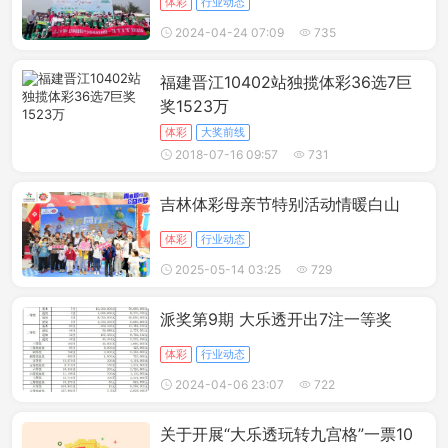
体彩
行业动态
2024-04-24 07:09
735
福建晋江10402站独揽体彩36选7巨
奖1523万
体彩
大奖前线
2018-07-16 09:57
731
吉林体彩母亲节特别活动情暖白山
体彩
行业动态
2025-05-14 03:25
729
派奖第9期 大乐透开出7注一等奖
体彩
行业动态
2024-04-06 23:07
722
关于开展“大乐透玩转九宫格”一票10