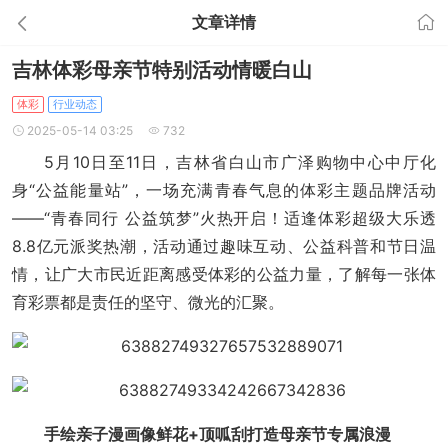
文章详情
吉林体彩母亲节特别活动情暖白山
体彩
行业动态
2025-05-14 03:25
732
5月10日至11日，吉林省白山市广泽购物中心中厅化
身“公益能量站”，一场充满青春气息的体彩主题品牌活动
——“青春同行 公益筑梦”火热开启！适逢体彩超级大乐透
8.8亿元派奖热潮，活动通过趣味互动、公益科普和节日温
情，让广大市民近距离感受体彩的公益力量，了解每一张体
育彩票都是责任的坚守、微光的汇聚。
手绘亲子漫画像鲜花+顶呱刮打造母亲节专属浪漫