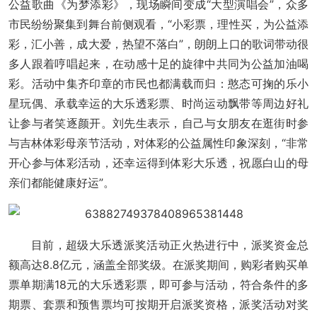
公益歌曲《为梦添彩》，现场瞬间变成“大型演唱会”，众多
市民纷纷聚集到舞台前侧观看，“小彩票，理性买，为公益添
彩，汇小善，成大爱，热望不落白”，朗朗上口的歌词带动很
多人跟着哼唱起来，在动感十足的旋律中共同为公益加油喝
彩。活动中集齐印章的市民也都满载而归：憨态可掬的乐小
星玩偶、承载幸运的大乐透彩票、时尚运动飘带等周边好礼
让参与者笑逐颜开。刘先生表示，自己与女朋友在逛街时参
与吉林体彩母亲节活动，对体彩的公益属性印象深刻，“非常
开心参与体彩活动，还幸运得到体彩大乐透，祝愿白山的母
亲们都能健康好运”。
目前，超级大乐透派奖活动正火热进行中，派奖资金总
额高达8.8亿元，涵盖全部奖级。在派奖期间，购彩者购买单
票单期满18元的大乐透彩票，即可参与活动，符合条件的多
期票、套票和预售票均可按期开启派奖资格，派奖活动对奖