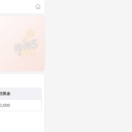
注奖金
0,000