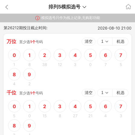
排列5模拟选号
模拟选号只作为线上记录,无购彩功能
第
26212
期投注截止时间:
2026-08-10
21:00
万位
清空
1
机选
至少选
1
个
号码
0
1
2
3
4
5
6
7
1
8
38
12
3
0
7
5
8
9
4
2
千位
清空
1
机选
至少选
1
个
号码
0
1
2
3
4
5
6
7
5
0
15
8
27
21
4
3
8
9