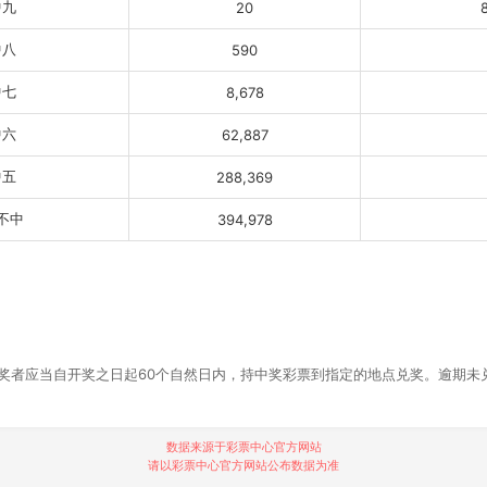
中九
20
中八
590
中七
8,678
中六
62,887
中五
288,369
不中
394,978
奖者应当自开奖之日起60个自然日内，持中奖彩票到指定的地点兑奖。逾期未
数据来源于彩票中心官方网站
请以彩票中心官方网站公布数据为准