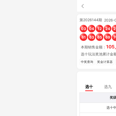
第
2026144
期
2026-
03
04
12
24
2
61
63
65
69
7
105
本期销售金额：
选十玩法
奖池累计金
中奖查询
奖金计算器
选十
选九
奖
选十