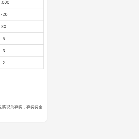
选九中八
8,000
选九中七
720
选九中六
80
选九中五
5
选九中四
3
选九全不中
2
兑奖视为弃奖，弃奖奖金