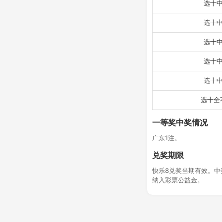
选十
选十
选十
选十
选十
选十全
一等奖中奖情况
广东1注。
兑奖期限
快乐8兑奖当期有效。中
纳入彩票公益金。