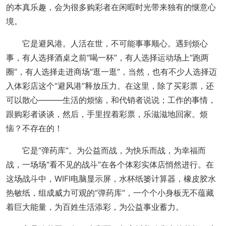
的本真乐趣，会为很多购彩者在闲暇时光带来独有的惬意心
境。
它是避风港。人活在世，不可能事事顺心。遇到烦心
事，有人选择酒桌之前“喝一杯”，有人选择运动场上“跑两
圈”，有人选择走进商场“逛一逛”，当然，也有不少人选择迈
入体彩店这个“避风港”释放压力。在这里，除了买彩票，还
可以散心———生活的烦恼，和代销者说说；工作的事情，
跟购彩者谈谈，然后，手里捏着彩票，乐滋滋地回家。烦
恼？不存在的！
它是“弹药库”。为公益而战，为快乐而战，为幸福而
战，一场场“看不见的战斗”在各个体彩实体店悄然进行。在
这场战斗中，WIFI电脑显示屏，水杯纸篓计算器，橡皮胶水
热敏纸，组成威力可观的“弹药库”，一个个小身板无不蕴藏
着巨大能量，为百姓生活添彩，为公益事业蓄力。