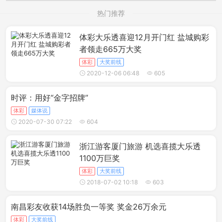
热门推荐
体彩大乐透喜迎12月开门红 盐城购彩
者领走665万大奖
体彩
大奖前线
2020-12-06 06:48
605
时评：用好“金字招牌”
体彩
媒体说
2020-07-30 07:22
604
浙江游客厦门旅游 机选喜揽大乐透
1100万巨奖
体彩
大奖前线
2018-07-02 10:18
603
南昌彩友收获14场胜负一等奖 奖金26万余元
体彩
大奖前线