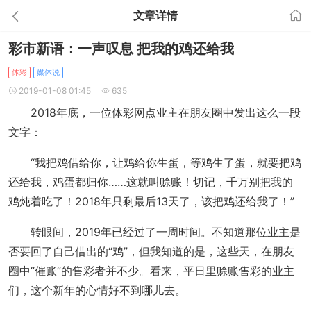
文章详情
彩市新语：一声叹息 把我的鸡还给我
体彩
媒体说
2019-01-08 01:45
635
2018年底，一位体彩网点业主在朋友圈中发出这么一段
文字：
“我把鸡借给你，让鸡给你生蛋，等鸡生了蛋，就要把鸡
还给我，鸡蛋都归你……这就叫赊账！切记，千万别把我的
鸡炖着吃了！2018年只剩最后13天了，该把鸡还给我了！”
转眼间，2019年已经过了一周时间。不知道那位业主是
否要回了自己借出的“鸡”，但我知道的是，这些天，在朋友
圈中“催账”的售彩者并不少。看来，平日里赊账售彩的业主
们，这个新年的心情好不到哪儿去。