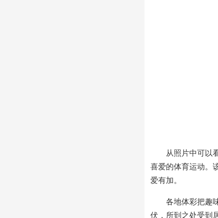
从照片中可以看出
喜爱的体育运动。
爱有加。
各地体彩把趣味体
伏，所到之处受到