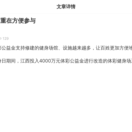
文章详情
动重在方便参与
129
益金支持修建的健身场馆、设施越来越多，让百姓更加方便地
期间，江西投入4000万元体彩公益金进行改造的体彩健身场