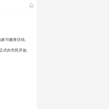
参与健身活动。
正式向市民开放。