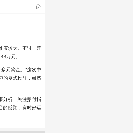
难度较大。不过，萍
83万元。
多元奖金。“这次中
包的复式投注，虽然
事分析，关注赔付指
己的感觉，有时好运