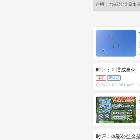
声明：本站部分文章来
时评：习惯成自然
体彩
媒体说
2020-08-06 04:29
时评：体彩公益金