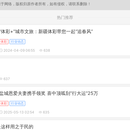
源于网络，版权归原作者所有，如有侵权，请联系删除！
热门推荐
“体彩+”城市文旅：新疆体彩带您一起“追春风”
体彩
行业动态
2024-04-09 06:55
638
637
盐城恩爱夫妻携手领奖 喜中顶呱刮“行大运”25万
体彩
行业动态
2025-05-13 02:54
635
是这样用之于民的