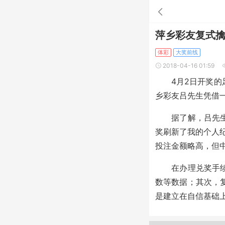
萍乡彩友复式擒
体彩
大奖前线
2018-04-16 01:59
4月2日开奖的足
乡彩友吕先生凭借一
据了解，吕先生接
奖刷新了我的个人
投注金额略高，但
在办理兑奖手续时
数等数据；其次，
是建立在自信基础