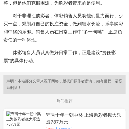
整，但是他们克服困难，为购彩者带来的是便利。
对于非理性购彩者，体彩销售人员劝他们量力而行、少
买一点，规划好自己的投注资金，做到细水长流，乐享购彩
和中奖的乐趣。销售人员在日常工作中“多一句嘴”，正是负
责任的一种体现。
体彩销售人员认真做好日常工作，正是建设“责任彩
票”的具体行动。
声明：本站部分文章来源于网络，版权归原作者所有，如有侵权，请联
系删除！
热门推荐
守号十年一朝中奖 上海购彩者揽大乐
透787万元