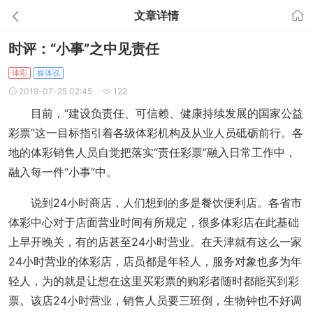
文章详情
时评：“小事”之中见责任
体彩
媒体说
2019-07-25 02:45
122
目前，“建设负责任、可信赖、健康持续发展的国家公益
彩票”这一目标指引着各级体彩机构及从业人员砥砺前行。各
地的体彩销售人员自觉把落实“责任彩票”融入日常工作中，
融入每一件“小事”中。
说到24小时商店，人们想到的多是餐饮便利店。各省市
体彩中心对于店面营业时间有所规定，很多体彩店在此基础
上早开晚关，有的店甚至24小时营业。在天津就有这么一家
24小时营业的体彩店，店员都是年轻人，服务对象也多为年
轻人，为的就是让想在这里买彩票的购彩者随时都能买到彩
票。该店24小时营业，销售人员要三班倒，生物钟也不好调