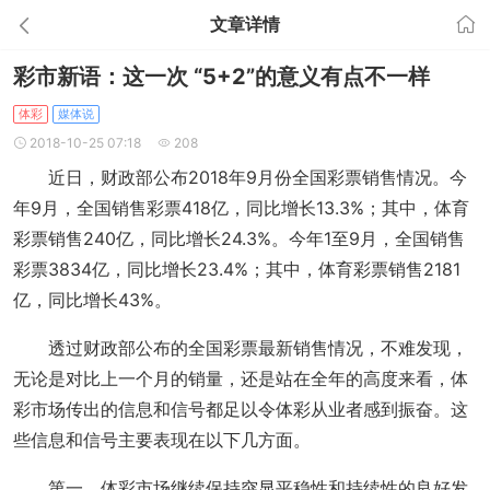
文章详情
彩市新语：这一次 “5+2”的意义有点不一样
体彩
媒体说
2018-10-25 07:18
208
近日，财政部公布2018年9月份全国彩票销售情况。今
年9月，全国销售彩票418亿，同比增长13.3%；其中，体育
彩票销售240亿，同比增长24.3%。今年1至9月，全国销售
彩票3834亿，同比增长23.4%；其中，体育彩票销售2181
亿，同比增长43%。
透过财政部公布的全国彩票最新销售情况，不难发现，
无论是对比上一个月的销量，还是站在全年的高度来看，体
彩市场传出的信息和信号都足以令体彩从业者感到振奋。这
些信息和信号主要表现在以下几方面。
第一，体彩市场继续保持突显平稳性和持续性的良好发