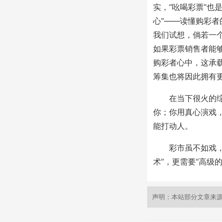
实，“吆喝彩票”也
心”——读懂购彩
我们试想，倘若一
如果彩票销售者能
购彩者心中，这承
筹集也将因此拥有更
在当下很火的综艺
你；你用真心演戏
能打动人。
彩市虽不如戏，但
术”，更需要“高级
声明：本站部分文章来