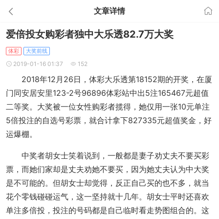
文章详情
爱倍投女购彩者独中大乐透82.7万大奖
体彩
大奖前线
2019-01-16 01:37
152
2018年12月26日，体彩大乐透第18152期的开奖，在厦
门同安居安里123-2号96896体彩站中出5注165467元超值
二等奖。大奖被一位女性购彩者揽得，她仅用一张10元单注
5倍投注的自选号彩票，就合计拿下827335元超值奖金，好
运爆棚。
中奖者胡女士笑着说到，一般都是妻子劝丈夫不要买彩
票，而她们家却是丈夫劝她不要买，因为她丈夫认为中大奖
是不可能的。但胡女士却觉得，反正自己买的也不多，就当
花个零钱碰碰运气，这一坚持就十几年。胡女士平时还喜欢
单注多倍投，投注的号码都是自己临时看走势图组合的。这