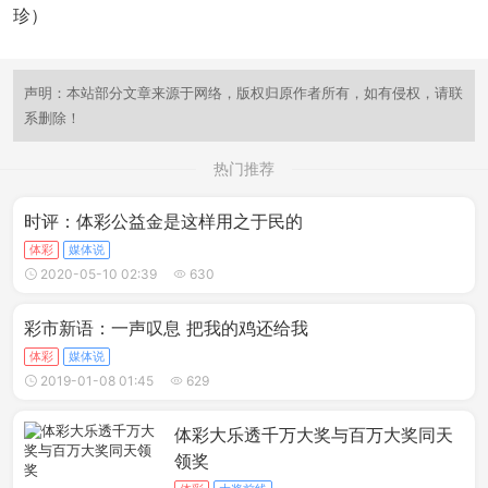
珍）
声明：本站部分文章来源于网络，版权归原作者所有，如有侵权，请联
系删除！
热门推荐
时评：体彩公益金是这样用之于民的
体彩
媒体说
2020-05-10 02:39
630
彩市新语：一声叹息 把我的鸡还给我
体彩
媒体说
2019-01-08 01:45
629
体彩大乐透千万大奖与百万大奖同天
领奖