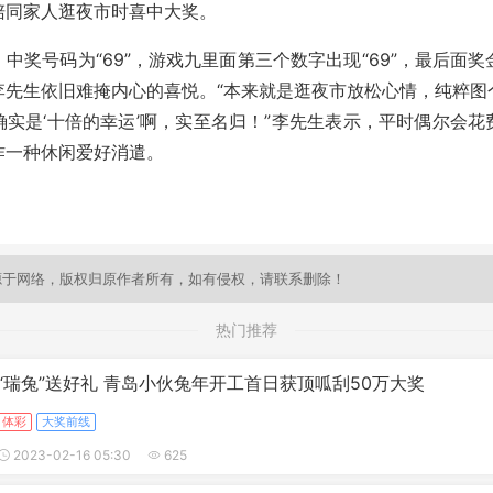
陪同家人逛夜市时喜中大奖。
中奖号码为“69”，游戏九里面第三个数字出现“69”，最后面奖金金
李先生依旧难掩内心的喜悦。“本来就是逛夜市放松心情，纯粹图
确实是‘十倍的幸运’啊，实至名归！”李先生表示，平时偶尔会花
作一种休闲爱好消遣。
源于网络，版权归原作者所有，如有侵权，请联系删除！
热门推荐
“瑞兔”送好礼 青岛小伙兔年开工首日获顶呱刮50万大奖
体彩
大奖前线
2023-02-16 05:30
625