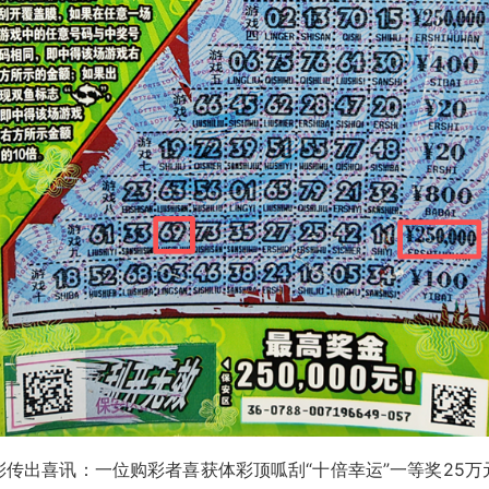
彩传出喜讯：一位购彩者喜获体彩顶呱刮“十倍幸运”一等奖25