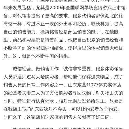
年来发展迅猛，尤其是2009年全国联网单场竞猜游戏上市销
售，对代销者提出了更高的要求。很多代销者都像湖北的徐
海铭一样，有过不止一次的外出学习经历，取长补短，提高
自己的销售能力。徐海铭曾经是药品销售的能手，在他眼
里，药品和彩票都是待售商品，他把自己积累的销售经验和
不断学习到的体彩知识相结合，使得店里的体彩销量大幅提
升。这，就是他不断学习的结果。
诚信经营。做销售工作，诚信非常重要。很多体彩销售
人员都遇到过马大哈购彩者，帮助他们保存遗失物品，成了
销售人员的日常工作内容之一。山东东营11077体彩实体店
的经营者夫妻二人为了方便购彩者寻回失物，对失物丢失的
时间、特征进行认真记录，核对无误后发还给失主。只要是
在我店里“丢”的东西决对不会丢，可以让购彩者放心购彩。
时间久了，这家店和这家店的销售人员就有了好口碑。