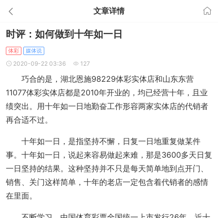
文章详情
时评：如何做到十年如一日
体彩
媒体说
2020-09-22 03:36
127
巧合的是，湖北恩施98229体彩实体店和山东东营
11077体彩实体店都是2010年开业的，均已经营十年，且业
绩突出。用十年如一日地勤奋工作形容两家实体店的代销者
再合适不过。
十年如一日，是指坚持不懈，日复一日地重复做某件
事。十年如一日，说起来容易做起来难，那是3600多天日复
一日坚持的结果。这种坚持并不只是每天简单地到点开门、
销售、关门这样简单，十年的老店一定包含着代销者的感情
在里面。
不断学习。中国体育彩票全国统一上市发行26年，近十