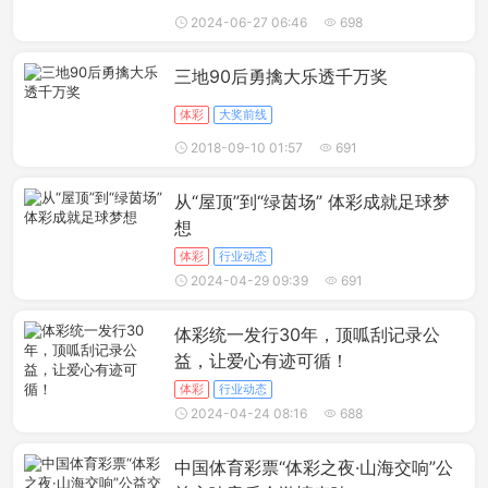
2024-06-27 06:46
698
三地90后勇擒大乐透千万奖
体彩
大奖前线
2018-09-10 01:57
691
从“屋顶”到“绿茵场” 体彩成就足球梦
想
体彩
行业动态
2024-04-29 09:39
691
体彩统一发行30年，顶呱刮记录公
益，让爱心有迹可循！
体彩
行业动态
2024-04-24 08:16
688
中国体育彩票“体彩之夜·山海交响”公