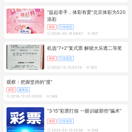
“益起牵手，体彩有爱”北京体彩为520
添彩
体彩
行业动态
2024-05-18 08:47
557
机选“7+2”复式票 解锁大乐透二等奖
体彩
行业动态
2025-12-15 03:19
553
观察：把握坚持的“度”
体彩
媒体说
2019-12-01 04:00
549
“3·15”彩票打假 一眼识破那些“骗术”
体彩
行业动态
2024-03-15 05:59
546