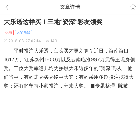
文章详情
大乐透这样买！三地“资深”彩友领奖
体彩
大奖前线
2018-08-27 02:14
149
平时投注大乐透，怎么买才更划算？近日，海南海口
1612万、江苏泰州1600万以及云南临沧997万元得主现身领
奖。三位大奖幸运儿均为接触大乐透多年的“资深”彩友，他
们当中，有的走哪买哪终中大奖；有的采用多期投注揽得大
奖；还有的坚持小额投注，守来大奖。 ■专题整理 陈敏