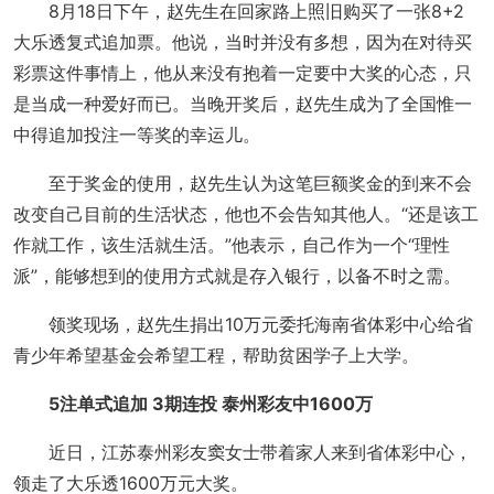
8月18日下午，赵先生在回家路上照旧购买了一张8+2
大乐透复式追加票。他说，当时并没有多想，因为在对待买
彩票这件事情上，他从来没有抱着一定要中大奖的心态，只
是当成一种爱好而已。当晚开奖后，赵先生成为了全国惟一
中得追加投注一等奖的幸运儿。
至于奖金的使用，赵先生认为这笔巨额奖金的到来不会
改变自己目前的生活状态，他也不会告知其他人。“还是该工
作就工作，该生活就生活。”他表示，自己作为一个“理性
派”，能够想到的使用方式就是存入银行，以备不时之需。
领奖现场，赵先生捐出10万元委托海南省体彩中心给省
青少年希望基金会希望工程，帮助贫困学子上大学。
5注单式追加 3期连投 泰州彩友中1600万
近日，江苏泰州彩友窦女士带着家人来到省体彩中心，
领走了大乐透1600万元大奖。