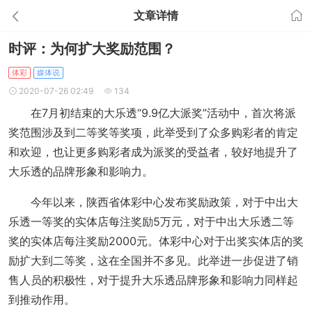
文章详情
时评：为何扩大奖励范围？
体彩
媒体说
2020-07-26 02:49
134
在7月初结束的大乐透“9.9亿大派奖”活动中，首次将派
奖范围涉及到二等奖等奖项，此举受到了众多购彩者的肯定
和欢迎，也让更多购彩者成为派奖的受益者，较好地提升了
大乐透的品牌形象和影响力。
今年以来，陕西省体彩中心发布奖励政策，对于中出大
乐透一等奖的实体店每注奖励5万元，对于中出大乐透二等
奖的实体店每注奖励2000元。体彩中心对于出奖实体店的奖
励扩大到二等奖，这在全国并不多见。此举进一步促进了销
售人员的积极性，对于提升大乐透品牌形象和影响力同样起
到推动作用。