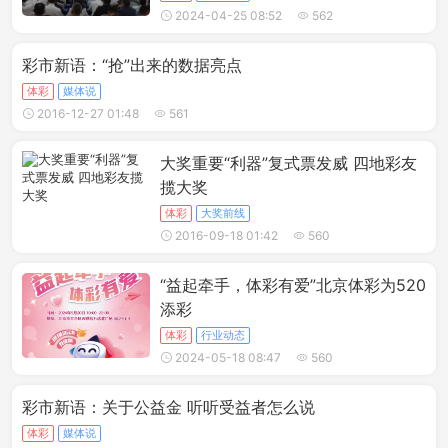
2024-04-25 08:52
562
彩市新语：“抢”出来的数据亮点
体彩
媒体说
2016-12-27 01:48
561
大奖重要“利器”复式票发威 四地彩友
揽大奖
体彩
大奖前线
2016-09-18 01:42
560
“益起牵手，体彩有爱”北京体彩为520
添彩
体彩
行业动态
2024-05-18 08:47
560
彩市新语：关于公益金 听听受益者怎么说
体彩
媒体说