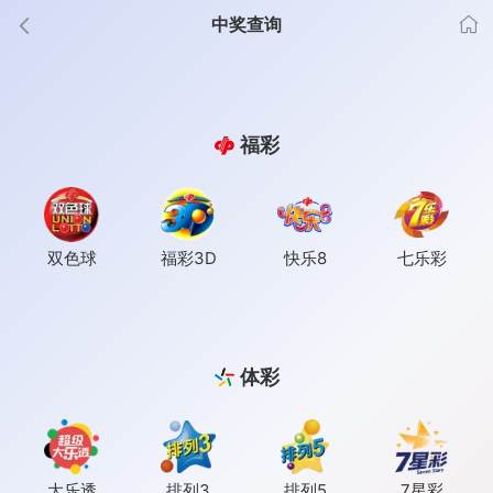
中奖查询
福彩
双色球
福彩3D
快乐8
七乐彩
体彩
大乐透
排列3
排列5
7星彩