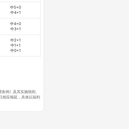
中5+0
中4+1
中4+0
中3+1
中2+1
中1+1
中0+1
管理条例》及其实施细则、
日相应顺延，具体以福利