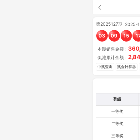
第
2025127
期
2025-1
03
09
15
1
360
本期销售金额：
2,84
奖池累计金额：
中奖查询
奖金计算器
奖级
一等奖
二等奖
三等奖