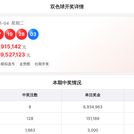
双色球开奖详情
星期
二
1-04
7
19
28
03
,915,142
元
9,527,123
元
模拟选号
走势图
往期开奖
本期中奖情况
中奖注数
单注奖金
8
6,934,963
128
151,169
1,663
3,000