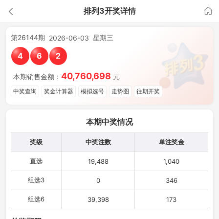
排列3开奖详情
第
26144
期
星期
三
2026-06-03
4
6
2
40,760,698
本期销售金额：
元
中奖查询
奖金计算器
模拟选号
走势图
往期开奖
本期中奖情况
奖级
中奖注数
单注奖金
直选
19,488
1,040
组选3
0
346
组选6
39,398
173