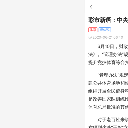
彩市新语：中
体彩
媒体说
2020-06-21 06:40
6月10日，财政
法》。“管理办法
提升竞技体育综合
“管理办法”规定
建公共体育场地和
组织开展全民健身
是改善国家队训练
体育总局批准的其
对于老百姓来说，
在得到这些“干货”