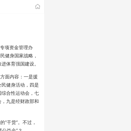
专项资金管理办
全民健身国家战略，
推进体育强国建设。
方面内容：一是援
全民健身活动，四是
国综合性运动会，七
会，九是经财政部和
“干货”。不过，
票公益金”？