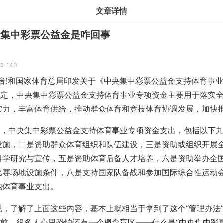
文章详情
央集中彩票公益金是咋回事
140
部和国家体育总局印发关于《中央集中彩票公益金支持体育事业
”规定，中央集中彩票公益金支持体育事业专项资金主要用于落实
实力，丰富体育供给，推动群众体育和竞技体育协调发展，加快
，中央集中彩票公益金支持体育事业专项资金支出，包括以下九
设施，二是资助群众体育组织和队伍建设，三是资助或组织开展
科学研究与宣传，五是资助体育后备人才培养，六是资助举办全
比赛场地设施条件，八是支持国家队备战和参加国际综合性运动
他体育事业支出。
了解了上面这些内容，基本上就相当于拿到了这个“管理办法”的
之前，很多人心里恐怕还有一个概念盲区——什么是“中央集中彩