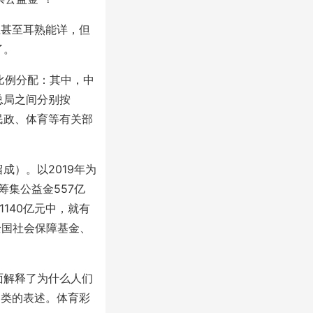
甚至耳熟能详，但
了。
比例分配：其中，中
总局之间分别按
民政、体育等有关部
）。以2019年为
筹集公益金557亿
1140亿元中，就有
全国社会保障基金、
解释了为什么人们
之类的表述。体育彩