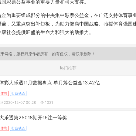
我国彩票公益事业的重要力量和强大支撑。
为重要组成部分的中央集中彩票公益金，在广泛支持体育事业
覆盖，又重点突出补短板，为助力健康中国战略、驰援体育强国
小康社会提供旺盛的生命力和强大的助推力。
源于网络，版权归原作者所有，如有侵权，请联系删除！
热门推荐
体彩大乐透11月数据盘点 单月筹公益金13.42亿
体彩
行业动态
2020-12-07 00:28
1021
大乐透第25018期开16注一等奖
体彩
行业动态