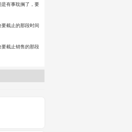
是有事耽搁了，要
要截止的那段时间
要截止销售的那段