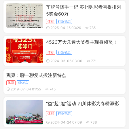
车牌号随手一记 苏州购彩者喜提排列
5奖金60万
体彩
行业动态
2025-04-15 03:26
785
4523万大乐透大奖得主现身领奖！
体彩
行业动态
2024-03-06 03:30
771
观察：聊一聊复式投注新特点
体彩
媒体说
2019-07-04 01:55
745
“益”起“趣”运动 四川体彩为春耕添彩
体彩
行业动态
2024-04-24 07:09
738