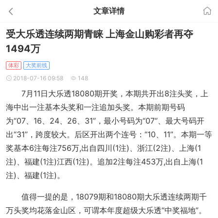
文章详情
受大乐透连续两期青睐 上海金山购彩者再夺
1494万
体彩
大奖前线
2018-07-16 09:58
148
7月11日大乐透18080期开奖，本期共开出8注头奖，上
海中出一注基本头奖和一注追加头奖。本期前期号码
为“07、16、24、26、31”，最小号码为“07”、最大号码开
出“31”，跨度较大。后区开出两个连号：“10、11”。本期一等
奖基本6注每注756万,出自四川(1注)、浙江(2注)、上海(1
注)、福建(1注)江西(1注)。追加2注每注453万,出自上海(1
注)、福建(1注)。
值得一提的是，18079期和18080期大乐透连续两期千
万头奖均花落金山区，可谓本年度超级大乐透“中奖福地”。