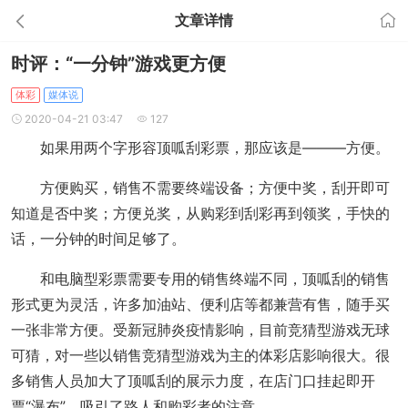
文章详情
时评：“一分钟”游戏更方便
体彩
媒体说
2020-04-21 03:47
127
如果用两个字形容顶呱刮彩票，那应该是———方便。
方便购买，销售不需要终端设备；方便中奖，刮开即可
知道是否中奖；方便兑奖，从购彩到刮彩再到领奖，手快的
话，一分钟的时间足够了。
和电脑型彩票需要专用的销售终端不同，顶呱刮的销售
形式更为灵活，许多加油站、便利店等都兼营有售，随手买
一张非常方便。受新冠肺炎疫情影响，目前竞猜型游戏无球
可猜，对一些以销售竞猜型游戏为主的体彩店影响很大。很
多销售人员加大了顶呱刮的展示力度，在店门口挂起即开
票“瀑布”，吸引了路人和购彩者的注意。