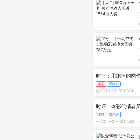
时评：用跑掉的肉
体彩
媒体说
2020-06-07 03:20
时评：体彩代销者又
体彩
媒体说
2020-09-08 04:58