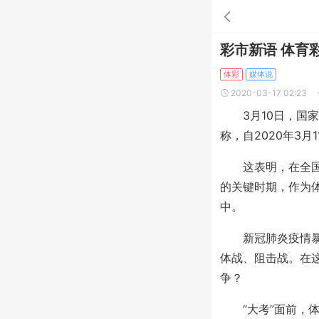
彩市新语 体育
体彩
媒体说
2020-03-17 02:23
3月10日，国家
称，自2020年3
这表明，在全国上
的关键时期，作为
中。
新冠肺炎疫情暴发
体战、阻击战。在
争？
“大考”面前，体