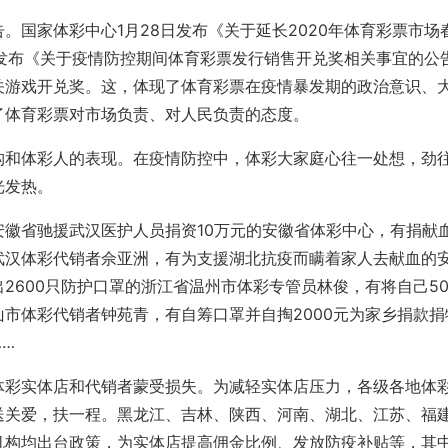
国家体彩中心1月28日发布《关于延长2020年体育彩票市场
次发布《关于疫情防控期间体育彩票发行销售开兑奖相关事宜的公
关游戏开兑奖。这，体现了体育彩票在疫情暴发期的政治意识、
了体育彩票对市场负责、对人民负责的态度。
体彩人的表现。在疫情防控中，体彩大家庭心往一处想，劲往
光发热。
省驰援武汉医护人员捐资10万元的安徽省体彩中心，有捐献
武汉体彩代销者佘亚洲，有为支援湖北抗疫而瞒着家人去献血的
2600只防护口罩的浙江省温州市体彩专管员林俊，有将自己50
山市体彩代销者钟苑青，有自筹口罩并自掏2000元为家乡捐款
…
实体店和代销者蒙受损失。为减轻实体店压力，各级各地体彩
送关爱，扶一程。黑龙江、吉林、陕西、河南、湖北、江苏、福
机构均出台政策，为实体店提高佣金比例、发放防疫补贴等，其