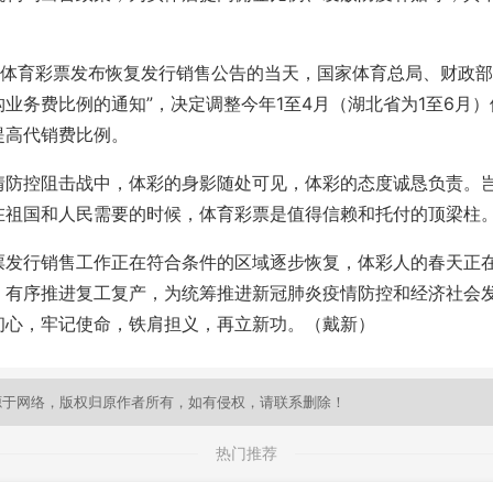
体育彩票发布恢复发行销售公告的当天，国家体育总局、财政部
业务费比例的通知”，决定调整今年1至4月（湖北省为1至6月
提高代销费比例。
控阻击战中，体彩的身影随处可见，体彩的态度诚恳负责。岂
在祖国和人民需要的时候，体育彩票是值得信赖和托付的顶梁柱
行销售工作正在符合条件的区域逐步恢复，体彩人的春天正在
，有序推进复工复产，为统筹推进新冠肺炎疫情防控和经济社会
初心，牢记使命，铁肩担义，再立新功。（戴新）
源于网络，版权归原作者所有，如有侵权，请联系删除！
热门推荐