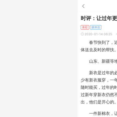
时评：让过年
体彩
媒体说
2020-01-14 06:25
春节快到了，近期
体送去及时的帮扶
山东、新疆等地体
新衣是过年的必备
少有新衣服穿，一
随时能买，过年的
过新年穿新衣仍然
出，他们是开心的
一件新棉衣，让这