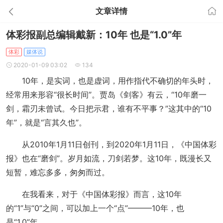
文章详情
体彩报副总编辑戴新：10年 也是“1.0”年
体彩
媒体说
2020-01-09 03:02
134
10年，是实词，也是虚词，用作指代不确切的年头时，
经常用来形容“很长时间”。贾岛《剑客》有云，“10年磨一
剑，霜刃未曾试。今日把示君，谁有不平事？”这其中的“10
年”，就是“言其久也”。
从2010年1月11日创刊，到2020年1月11日，《中国体彩
报》也在“磨剑”。岁月如流，刀剑若梦。这10年，既漫长又
短暂，难忘多多，匆匆而过。
在我看来，对于《中国体彩报》而言，这10年
的“1”与“0”之间，可以加上一个“点”———10年，也
是“1.0”年。