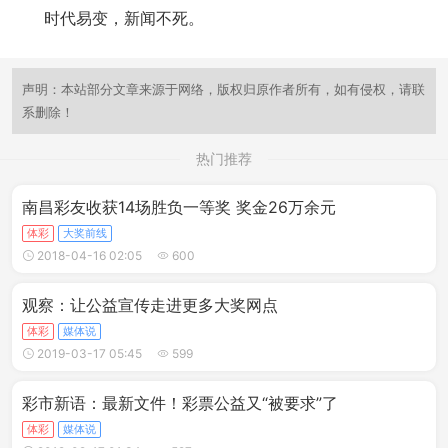
时代易变，新闻不死。
声明：本站部分文章来源于网络，版权归原作者所有，如有侵权，请联
系删除！
热门推荐
南昌彩友收获14场胜负一等奖 奖金26万余元
体彩
大奖前线
2018-04-16 02:05
600
观察：让公益宣传走进更多大奖网点
体彩
媒体说
2019-03-17 05:45
599
彩市新语：最新文件！彩票公益又“被要求”了
体彩
媒体说