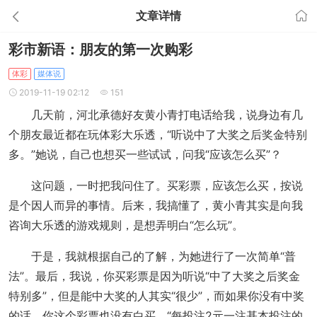
文章详情
彩市新语：朋友的第一次购彩
体彩
媒体说
2019-11-19 02:12
151
几天前，河北承德好友黄小青打电话给我，说身边有几
个朋友最近都在玩体彩大乐透，“听说中了大奖之后奖金特别
多。”她说，自己也想买一些试试，问我“应该怎么买”？
这问题，一时把我问住了。买彩票，应该怎么买，按说
是个因人而异的事情。后来，我搞懂了，黄小青其实是向我
咨询大乐透的游戏规则，是想弄明白“怎么玩”。
于是，我就根据自己的了解，为她进行了一次简单“普
法”。最后，我说，你买彩票是因为听说“中了大奖之后奖金
特别多”，但是能中大奖的人其实“很少”，而如果你没有中奖
的话，你这个彩票也没有白买，“每投注2元一注基本投注的