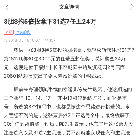
文章详情
3胆8拖5倍投拿下31选7任五24万
体彩
大奖前线
2018-05-18 10:07
157
凭借一张3胆8拖5倍投的胆拖票，就轻松斩获体彩31选7
第18129期30注8000元的任选五超值奖，总计奖金24万
元，这便是位于福州市长乐区朝阳中路航滨花园2号店面
20801站彩友交出了令人羡慕妒嫉的中奖战绩。
据前来办理领奖手续的幸运儿陈先生透露，他这期选的
三个胆码“10、14、17”，其中10和17是斜连号，而14是重
号，所选的8个拖码中，也都是按这个思路进行挑选的。令
人意想不到的是，这张票居然7个正选号全中，最终收获了
30注任五超值奖。过后，陈先生表示，他忘了用这张票去投
注任选六以及31选7主玩法，要不然就能实现任六和主玩法