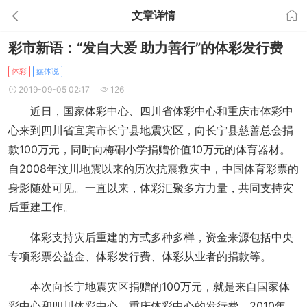
文章详情
彩市新语：“发自大爱 助力善行”的体彩发行费
体彩
媒体说
2019-09-05 02:17
126
近日，国家体彩中心、四川省体彩中心和重庆市体彩中
心来到四川省宜宾市长宁县地震灾区，向长宁县慈善总会捐
款100万元，同时向梅硐小学捐赠价值10万元的体育器材。
自2008年汶川地震以来的历次抗震救灾中，中国体育彩票的
身影随处可见。一直以来，体彩汇聚多方力量，共同支持灾
后重建工作。
体彩支持灾后重建的方式多种多样，资金来源包括中央
专项彩票公益金、体彩发行费、体彩从业者的捐款等。
本次向长宁地震灾区捐赠的100万元，就是来自国家体
彩中心和四川体彩中心、重庆体彩中心的发行费。2010年，