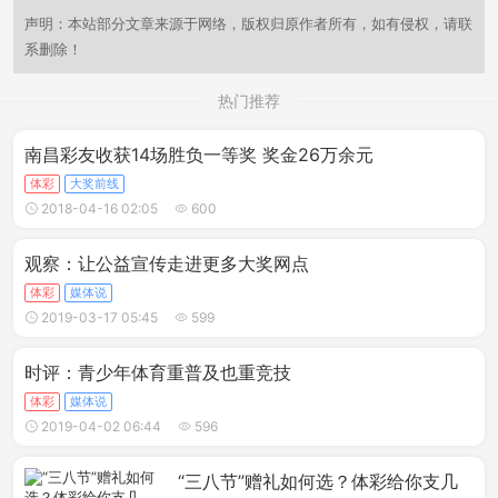
声明：本站部分文章来源于网络，版权归原作者所有，如有侵权，请联
系删除！
热门推荐
南昌彩友收获14场胜负一等奖 奖金26万余元
体彩
大奖前线
2018-04-16 02:05
600
观察：让公益宣传走进更多大奖网点
体彩
媒体说
2019-03-17 05:45
599
时评：青少年体育重普及也重竞技
体彩
媒体说
2019-04-02 06:44
596
“三八节”赠礼如何选？体彩给你支几