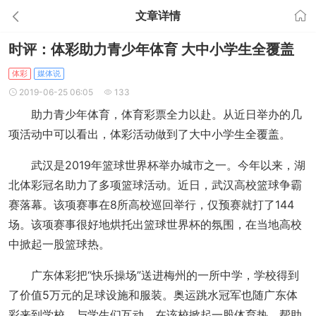
文章详情
时评：体彩助力青少年体育 大中小学生全覆盖
体彩
媒体说
2019-06-25 06:05
133
助力青少年体育，体育彩票全力以赴。从近日举办的几
项活动中可以看出，体彩活动做到了大中小学生全覆盖。
武汉是2019年篮球世界杯举办城市之一。今年以来，湖
北体彩冠名助力了多项篮球活动。近日，武汉高校篮球争霸
赛落幕。该项赛事在8所高校巡回举行，仅预赛就打了144
场。该项赛事很好地烘托出篮球世界杯的氛围，在当地高校
中掀起一股篮球热。
广东体彩把“快乐操场”送进梅州的一所中学，学校得到
了价值5万元的足球设施和服装。奥运跳水冠军也随广东体
彩来到学校，与学生们互动，在该校掀起一股体育热，帮助