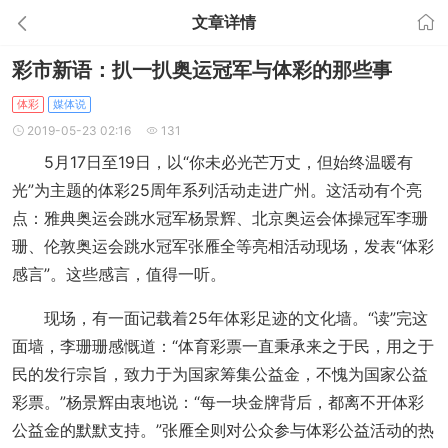
文章详情
彩市新语：扒一扒奥运冠军与体彩的那些事
体彩
媒体说
2019-05-23 02:16
131
5月17日至19日，以“你未必光芒万丈，但始终温暖有
光”为主题的体彩25周年系列活动走进广州。这活动有个亮
点：雅典奥运会跳水冠军杨景辉、北京奥运会体操冠军李珊
珊、伦敦奥运会跳水冠军张雁全等亮相活动现场，发表“体彩
感言”。这些感言，值得一听。
现场，有一面记载着25年体彩足迹的文化墙。“读”完这
面墙，李珊珊感慨道：“体育彩票一直秉承来之于民，用之于
民的发行宗旨，致力于为国家筹集公益金，不愧为国家公益
彩票。”杨景辉由衷地说：“每一块金牌背后，都离不开体彩
公益金的默默支持。”张雁全则对公众参与体彩公益活动的热