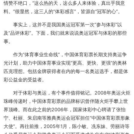
情赞不绝口，“这么热的天，这么多人来体验，真出乎我意
料。”很显然，这三人的“体彩感言”，皆源自“冠军的心”。
事实上，这并不是我国奥运冠军第一次“参与体彩”以
及“品评体彩”。下面，我们就来说说奥运冠军与体彩的那些
事。
作为“体育事业生命线”，中国体育彩票长期支持奥运争
光计划，助力中国体育事业实现“更高、更快、更强”的奥林
匹克理想。包括金牌获得者在内的每一名奥运选手，都是体
彩公益金的受益者。
对于体彩与奥运，有个事件值得铭记。2008年奥运火炬
珠峰传递时，中国体育彩票的品牌标识曾伴随火炬手攀上世
界顶峰。而在此之前的2006年，国家体彩中心聘请了张怡
宁、杜丽、朱启南等雅典奥运会冠军担任“中国体育彩票形象
大使”。再往前推，2005年1月，陈小敏、冼东妹、劳丽诗等