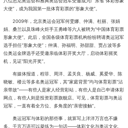
八位悉尼奥运会和雅典奥运会冠军受邀成为广东省“体彩形象
大使”，成为我国第一批体育彩票的“形象大使”。
2009年，北京奥运会冠军何雯娜、仲满、杜丽、张娟
娟、桑兰以及珠峰火炬手王勇峰等六人被聘为“中国体育彩票
形象大使”。此后，全国各级体育彩票机构纷纷聘请奥运冠军
选手担任“形象大使”；仲满、孙福明、孙甜甜、贾占波等多
位奥运金牌选手还受邀亲临体彩开奖大厅，启动体彩摇奖
机，见证“阳光开奖”。
有媒体报道，程菲、周洋、孟关良、杨威、奚爱华、陈
晓敏、楼云等多名奥运冠军，其“家庭背景”均与体育彩票“沾
亲带故”——有些人是家人经营彩站，有些人是自己申请体彩
网点，有些人则是投资彩票旗舰店。可见，体育彩票与奥运
冠军，一直有着全方位、多角度的“亲密接触”。
奥运冠军与体彩的那些事，就算写上洋洋万言也不嫌
多。千言万语可以凝练为一句话——体彩文化与奥运文化、