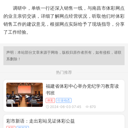
调研中，单铁一行还深入销售一线，与南昌市体彩网点
的业主亲切交谈，详细了解网点经营状况，听取他们对体彩
销售工作的建议意见，根据网点实际给予了现场指导，分享
了工作经验。
声明：本站部分文章来源于网络，版权归原作者所有，如有侵权，请联
系删除！
热门推荐
福建省体彩中心举办党纪学习教育读
书班
体彩
行业动态
2024-06-03 07:45
670
彩市新语：走出彩站见证体彩公益