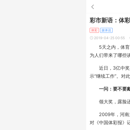
彩市新语：体彩
体彩
媒体说
2019-04-25 00:55
5天之内，体育彩
为人们带来了哪些
近日，3亿中奖者
示“继续工作”。对
一问：要不要戴
领大奖，露脸还是
2009年，河南兰
对《中国体彩报》