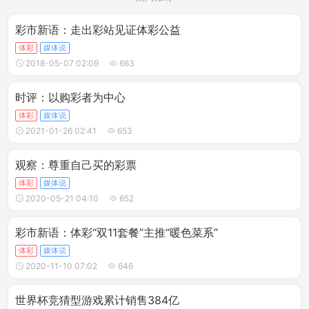
彩市新语：走出彩站见证体彩公益
体彩
媒体说
2018-05-07 02:09
663
时评：以购彩者为中心
体彩
媒体说
2021-01-26 02:41
653
观察：尊重自己买的彩票
体彩
媒体说
2020-05-21 04:10
652
彩市新语：体彩“双11套餐”主推“暖色菜系”
体彩
媒体说
2020-11-10 07:02
646
世界杯竞猜型游戏累计销售384亿