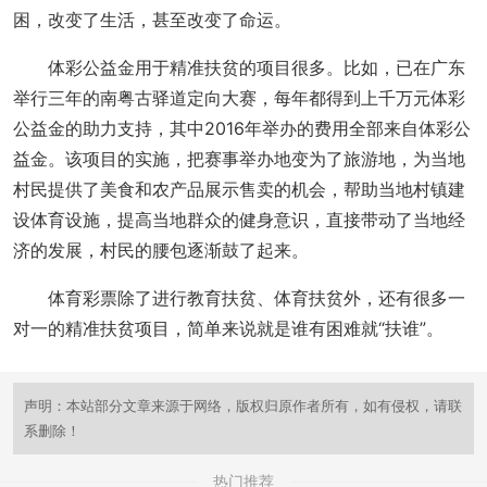
困，改变了生活，甚至改变了命运。
体彩公益金用于精准扶贫的项目很多。比如，已在广东
举行三年的南粤古驿道定向大赛，每年都得到上千万元体彩
公益金的助力支持，其中2016年举办的费用全部来自体彩公
益金。该项目的实施，把赛事举办地变为了旅游地，为当地
村民提供了美食和农产品展示售卖的机会，帮助当地村镇建
设体育设施，提高当地群众的健身意识，直接带动了当地经
济的发展，村民的腰包逐渐鼓了起来。
体育彩票除了进行教育扶贫、体育扶贫外，还有很多一
对一的精准扶贫项目，简单来说就是谁有困难就“扶谁”。
声明：本站部分文章来源于网络，版权归原作者所有，如有侵权，请联
系删除！
热门推荐