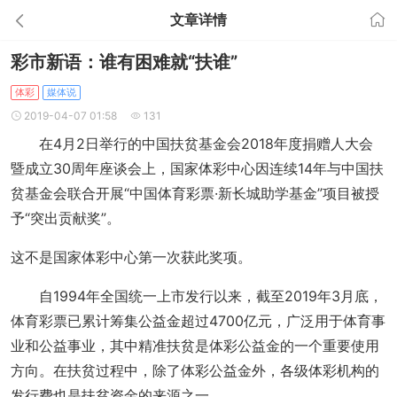
文章详情
彩市新语：谁有困难就“扶谁”
体彩
媒体说
2019-04-07 01:58
131
在4月2日举行的中国扶贫基金会2018年度捐赠人大会
暨成立30周年座谈会上，国家体彩中心因连续14年与中国扶
贫基金会联合开展“中国体育彩票·新长城助学基金”项目被授
予“突出贡献奖”。
这不是国家体彩中心第一次获此奖项。
自1994年全国统一上市发行以来，截至2019年3月底，
体育彩票已累计筹集公益金超过4700亿元，广泛用于体育事
业和公益事业，其中精准扶贫是体彩公益金的一个重要使用
方向。在扶贫过程中，除了体彩公益金外，各级体彩机构的
发行费也是扶贫资金的来源之一。