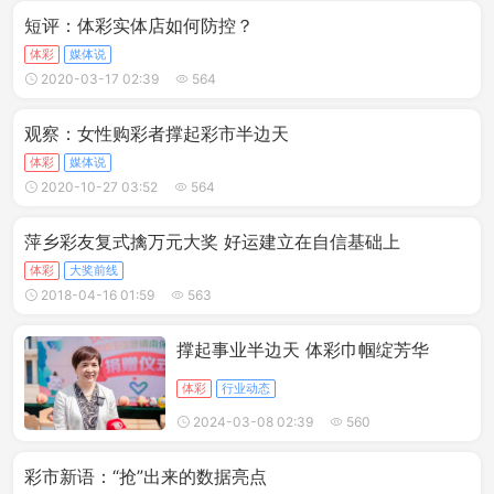
短评：体彩实体店如何防控？
体彩
媒体说
2020-03-17 02:39
564
观察：女性购彩者撑起彩市半边天
体彩
媒体说
2020-10-27 03:52
564
萍乡彩友复式擒万元大奖 好运建立在自信基础上
体彩
大奖前线
2018-04-16 01:59
563
撑起事业半边天 体彩巾帼绽芳华
体彩
行业动态
2024-03-08 02:39
560
彩市新语：“抢”出来的数据亮点