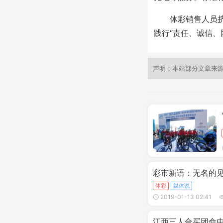
体彩销售人员挤出
践行“责任、诚信、
声明：本站部分文章来
彩市新语：无名的
体彩
媒体说
2019-01-13 02:41
江西三人合买团命中