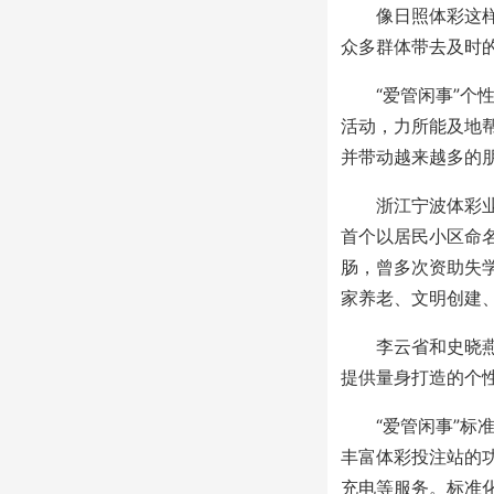
像日照体彩这样成
众多群体带去及时
“爱管闲事”个性
活动，力所能及地帮
并带动越来越多的
浙江宁波体彩业主
首个以居民小区命
肠，曾多次资助失
家养老、文明创建
李云省和史晓燕都
提供量身打造的个
“爱管闲事”标准
丰富体彩投注站的
充电等服务。标准