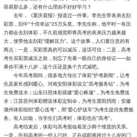
容易那么多，还有什么理由不好好学习？
去年，《重庆晨报》报道过一件事。李先生带表弟去刮
彩票，刮中“十倍幸运”25万头奖。李先生称，他平时一有压
力都会去刮体彩，不久前感觉即将高考的表弟压力越来越
大，便带他去刮彩“缓解压力”。这个故事，人们要注意的有
两点：一是，买彩票真的可以减压，这话可信；二是，高考
考生买彩票减压之前，别忘了先看一眼自己的身份证——如
果你不满十八岁，这个压还是换个方式减吧。
今年高考期间，很多地方传出了体彩“护考新闻”，让考
生及家长感到暖心。河南安阳体彩设立“高考服务站”，为考
生免费送水；山东日照体彩搭建“爱心帐篷”，为考生免费送
水；江苏苏州体彩赠送体彩定制伞，为考生遮阳挡雨；安徽
滁州体彩组织“爱心送考”，用“爱心护送车”为考生提供免费服
务。有人比喻，当学生们高考时，体彩也在“高考”。
高考结束后，体彩与高考面临着至少两个维度的关系。
一是，告别高考的一些人已经、正在或即将跨过十八岁的门