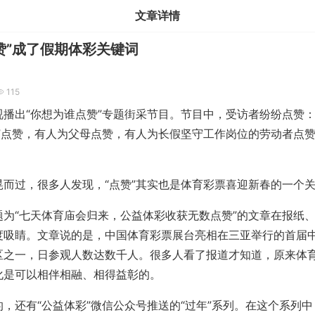
文章详情
赞”成了假期体彩关键词
115
出“你想为谁点赞”专题街采节目。节目中，受访者纷纷点赞：有
败”点赞，有人为父母点赞，有人为长假坚守工作岗位的劳动者点
。
过，很多人发现，“点赞”其实也是体育彩票喜迎新春的一个
“七天体育庙会归来，公益体彩收获无数点赞”的文章在报纸、
度吸睛。文章说的是，中国体育彩票展台亮相在三亚举行的首届
区之一，日参观人数达数千人。很多人看了报道才知道，原来体
化是可以相伴相融、相得益彰的。
还有“公益体彩”微信公众号推送的“过年”系列。在这个系列中