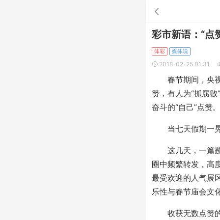
彩市新语：“点
体彩
媒体说
2018-02-25 01:31
春节期间，央视播
赞，有人为“抓腐
奋斗的“自己”点赞
当七天假期一晃而
这几天，一篇题为
圈中频繁转发，高
最受欢迎的人气展
乐性与春节庙会文
收获无数点赞的，