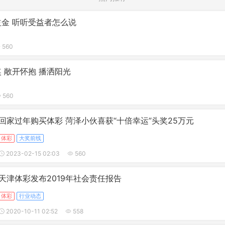
金 听听受益者怎么说
560
 敞开怀抱 播洒阳光
560
回家过年购买体彩 菏泽小伙喜获“十倍幸运”头奖25万元
体彩
大奖前线
2023-02-15 02:03
560
天津体彩发布2019年社会责任报告
体彩
行业动态
2020-10-11 02:52
558