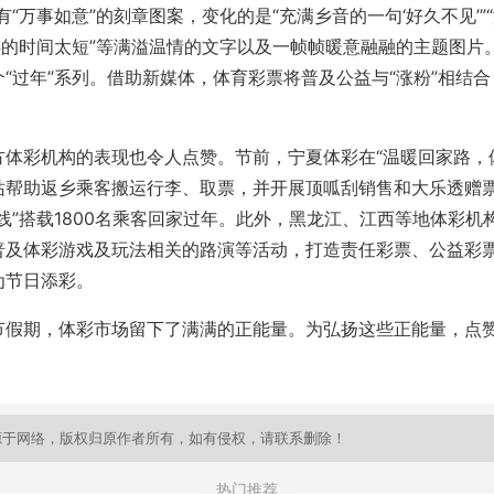
有“万事如意”的刻章图案，变化的是“充满乡音的一句‘好久不见’”
伴的时间太短”等满溢温情的文字以及一帧帧暖意融融的主题图片
“过年”系列。借助新媒体，体育彩票将普及公益与“涨粉”相结
彩机构的表现也令人点赞。节前，宁夏体彩在“温暖回家路，体
站帮助返乡乘客搬运行李、取票，并开展顶呱刮销售和大乐透赠票
线”搭载1800名乘客回家过年。此外，黑龙江、江西等地体彩机
普及体彩游戏及玩法相关的路演等活动，打造责任彩票、公益彩
为节日添彩。
期，体彩市场留下了满满的正能量。为弘扬这些正能量，点赞
源于网络，版权归原作者所有，如有侵权，请联系删除！
热门推荐