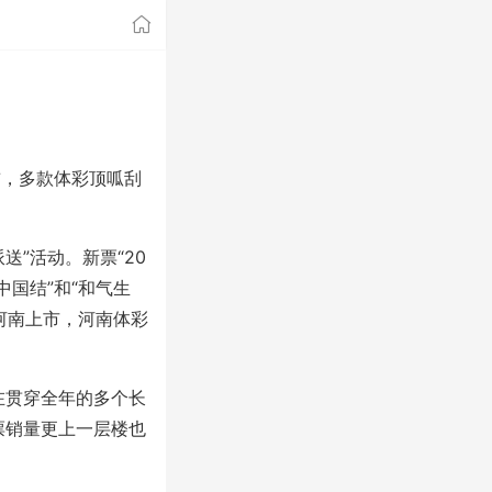
，多款体彩顶呱刮
送”活动。新票“20
中国结”和“和气生
河南上市，河南体彩
贯穿全年的多个长
票销量更上一层楼也