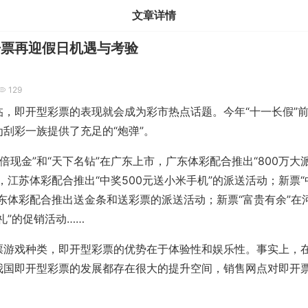
文章详情
开票再迎假日机遇与考验
129
即开型彩票的表现就会成为彩市热点话题。今年“十一长假”前
刮彩一族提供了充足的“炮弹”。
现金”和“天下名钻”在广东上市，广东体彩配合推出“800万大派
，江苏体彩配合推出“中奖500元送小米手机”的派送活动；新票“
东体彩配合推出送金条和送彩票的派送活动；新票“富贵有余”在
礼”的促销活动……
戏种类，即开型彩票的优势在于体验性和娱乐性。事实上，在
我国即开型彩票的发展都存在很大的提升空间，销售网点对即开
。