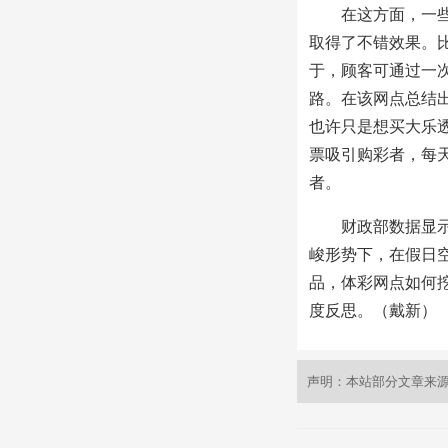
在这方面，一些体
取得了不错效果。
于，顾客可通过一
路。在该网点总结
也许只是想买大乐
票吸引购彩者，每
者。
财政部数据显示，今
峻形势下，在假日
品，体彩网点如何
度反思。（戴新）
声明：本站部分文章来