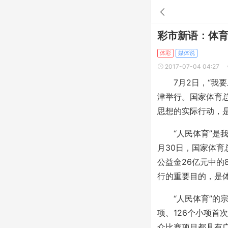
彩市新语：体育
体彩
媒体说
2017-07-04 04:27
7月2日，“我要
津举行。国家体育
思想的实际行动，
“人民体育”是我
月30日，国家体育
公益金26亿元中的
行的重要目的，是
“人民体育”的宗
项、126个小项
众比赛项目都具有广