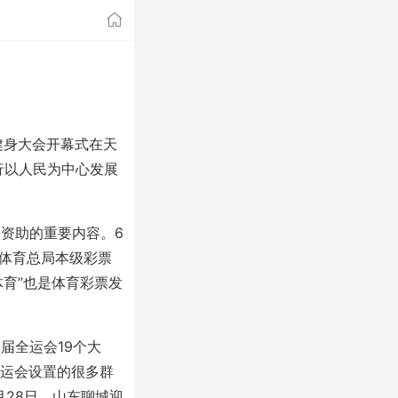
健身大会开幕式在天
行以人民为中心发展
资助的重要内容。6
家体育总局本级彩票
体育”也是体育彩票发
届全运会19个大
全运会设置的很多群
月28日，山东聊城迎