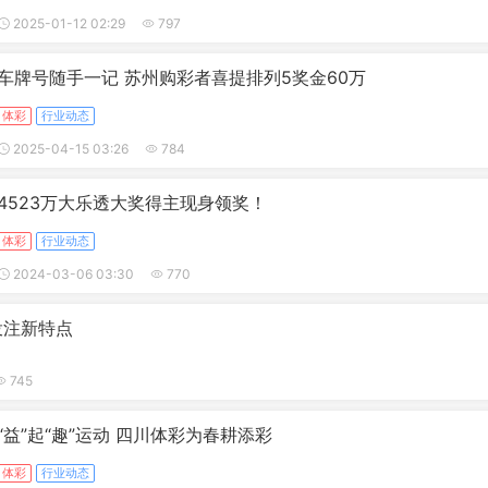
2025-01-12 02:29
797
车牌号随手一记 苏州购彩者喜提排列5奖金60万
体彩
行业动态
2025-04-15 03:26
784
4523万大乐透大奖得主现身领奖！
体彩
行业动态
2024-03-06 03:30
770
投注新特点
745
“益”起“趣”运动 四川体彩为春耕添彩
体彩
行业动态