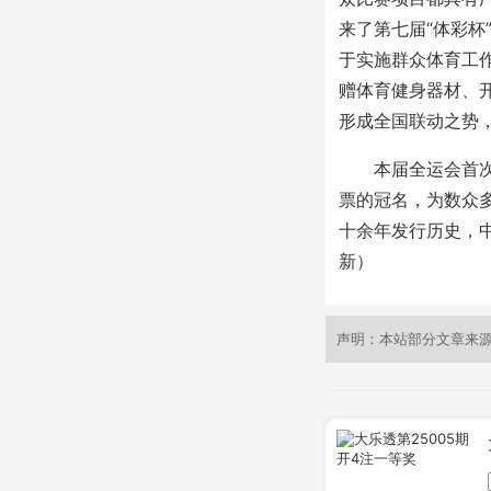
来了第七届“体彩杯
于实施群众体育工
赠体育健身器材、
形成全国联动之势
本届全运会首次设
票的冠名，为数众多
十余年发行历史，中
新）
声明：本站部分文章来