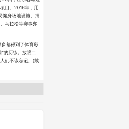
目。2016年，用
民健身场地设施、捐
舟、马拉松等赛事亦
。
多都得到了体育彩
营”的历练。放眼二
人们不该忘记。(戴