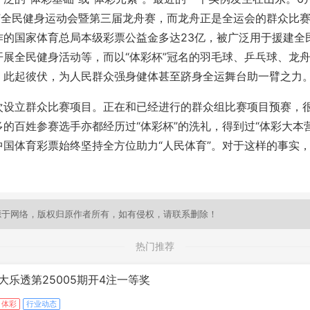
”全民健身运动会暨第三届龙舟赛，而龙舟正是全运会的群众比赛项
作的国家体育总局本级彩票公益金多达23亿，被广泛用于援建全
开展全民健身活动等，而以“体彩杯”冠名的羽毛球、乒乓球、龙
，此起彼伏，为人民群众强身健体甚至跻身全运舞台助一臂之力
立群众比赛项目。正在和已经进行的群众组比赛项目预赛，很
的百姓参赛选手亦都经历过“体彩杯”的洗礼，得到过“体彩大本
国体育彩票始终坚持全方位助力“人民体育”。对于这样的事实，
源于网络，版权归原作者所有，如有侵权，请联系删除！
热门推荐
大乐透第25005期开4注一等奖
体彩
行业动态