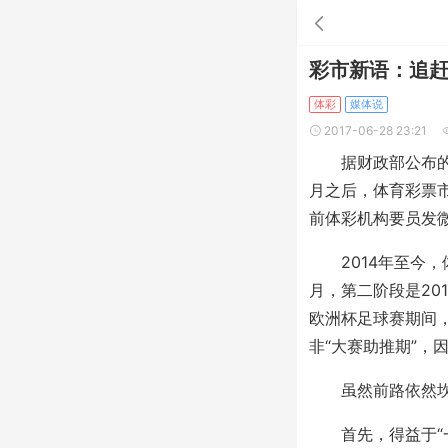
彩市新语：追
体彩
媒体说
2017-06-28 23:21
据财政部公布的数据
月之后，体育彩票
前体彩机构要员发微
2014年至今，体
月，第二阶段是20
欧洲杯足球赛期间
非“大赛助推期”，
虽然前路依然坎坷
首先，得益于“一