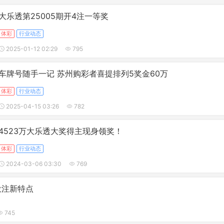
大乐透第25005期开4注一等奖
体彩
行业动态
2025-01-12 02:29
795
车牌号随手一记 苏州购彩者喜提排列5奖金60万
体彩
行业动态
2025-04-15 03:26
782
4523万大乐透大奖得主现身领奖！
体彩
行业动态
2024-03-06 03:30
769
投注新特点
745