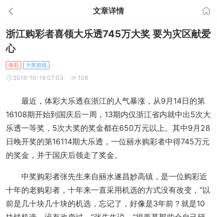
文章详情
浙江购彩者喜领大乐透745万大奖 要为灾区献爱
心
体彩
大奖前线
2016-10-19 07:03
106
最近，体彩大乐透在浙江的人气暴涨，从9月14日的第
16108期开始到国庆后一周，13期内仅浙江省内就中出5次大
乐透一等奖，5次大奖的奖金都在650万元以上。其中9月28
日晚开奖的第16114期大乐透，一位丽水购彩者中得745万元
的奖金，并于国庆后领走了奖金。
中奖购彩者张先生来自丽水遂昌妙高镇，是一位购彩近
十年的老购彩者，十年来一直采用机选的方式没有改变，“以
前是几十块几十块的机选，忘记了，好像是3年前？就是10