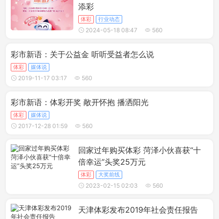
添彩
体彩
行业动态
2024-05-18 08:47
560
彩市新语：关于公益金 听听受益者怎么说
体彩
媒体说
2019-11-17 03:17
560
彩市新语：体彩开奖 敞开怀抱 播洒阳光
体彩
媒体说
2017-12-28 01:59
560
回家过年购买体彩 菏泽小伙喜获“十
倍幸运”头奖25万元
体彩
大奖前线
2023-02-15 02:03
560
天津体彩发布2019年社会责任报告