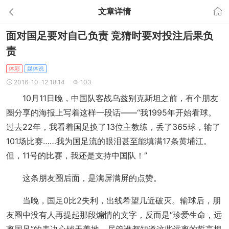
文章详情
面对国足要对自己负责 竞猜时要对投注后果负
责
体彩
媒体说
2016-10-12 18:14
103
10月11日晚，中国队客战乌兹别克斯坦之前，有个朋友
圈分享的海报上写着这样一段话——“我1995年开始看球。
过去22年，我看着国足换了13位主教练，丢了365球，输了
101场比赛……我为国足流的眼泪甚至能填满17条黄埔江。
但，11号的比赛，我还是支持中国队！”
这条朋友圈后面，是满屏满屏的点赞。
当晚，国足0比2失利，出线希望几近破灭。输球后，朋
友圈中没有人再提起那段煽情的文字，反而是“珍爱生命，远