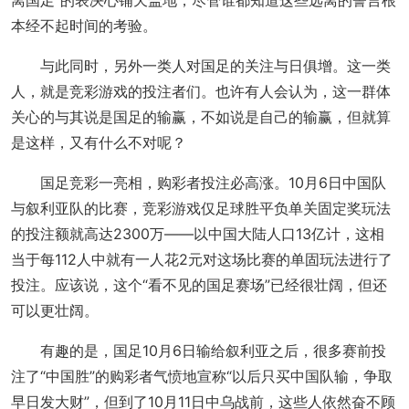
离国足”的表决心铺天盖地，尽管谁都知道这些远离的誓言根
本经不起时间的考验。
与此同时，另外一类人对国足的关注与日俱增。这一类
人，就是竞彩游戏的投注者们。也许有人会认为，这一群体
关心的与其说是国足的输赢，不如说是自己的输赢，但就算
是这样，又有什么不对呢？
国足竞彩一亮相，购彩者投注必高涨。10月6日中国队
与叙利亚队的比赛，竞彩游戏仅足球胜平负单关固定奖玩法
的投注额就高达2300万——以中国大陆人口13亿计，这相
当于每112人中就有一人花2元对这场比赛的单固玩法进行了
投注。应该说，这个“看不见的国足赛场”已经很壮阔，但还
可以更壮阔。
有趣的是，国足10月6日输给叙利亚之后，很多赛前投
注了“中国胜”的购彩者气愤地宣称“以后只买中国队输，争取
早日发大财”，但到了10月11日中乌战前，这些人依然奋不顾