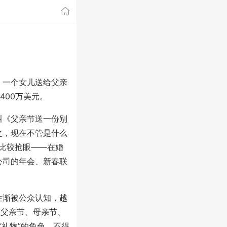
，一个女儿送给父亲
400万美元。
《父亲节送一份别
之，现在不管是什么
现比较抢眼——在婚
公司的年会、新春联
渐被公众认知，越
在父亲节、母亲节、
“礼物”的角色。不得