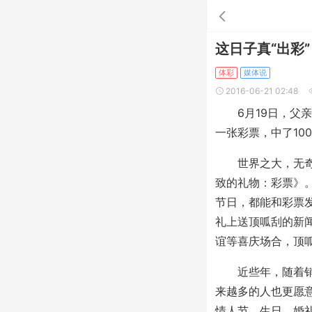
这日子真“出彩”
体彩
媒体说
2016-06-21 02:48
6月19日，父亲
一张彩票，中了10
世界之大，无奇不
致的礼物：彩票》
节日，都能和彩票发
礼上送顶呱刮的新
谊等喜庆场合，顶
近些年，随着销售
来越多的人也更愿
情人节、生日、婚礼