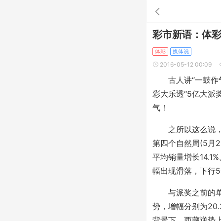
彩市新语：体
体彩
媒体说
2016-05-12 00:09
古人讲“一鼓作气
彩大乐透“5亿大派
气！
之所以这么说，是
第四个自然周(5月
平均销量增长14.
幅出现滑落，下行
与派奖之前的单周
势，增幅分别为20.
背景下，西藏逆势上