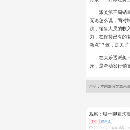
派奖第三周销量增
无论怎么说，面对
跌，销售人员的收
力，在保持已有的
新点”？这，是关乎
在大乐透派奖下半
身，是牵动发行销
声明：本站部分文章来
观察：聊一聊复式
体彩
媒体说
2019-07-04 01:55