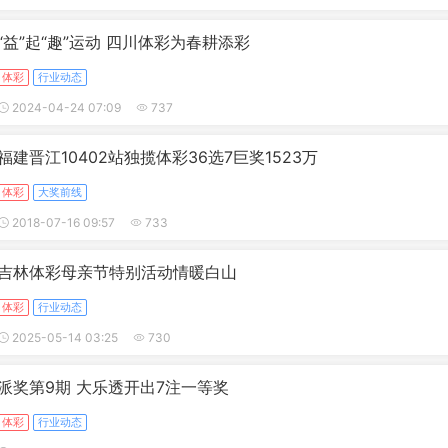
“益”起“趣”运动 四川体彩为春耕添彩
体彩
行业动态
2024-04-24 07:09
737
福建晋江10402站独揽体彩36选7巨奖1523万
体彩
大奖前线
2018-07-16 09:57
733
吉林体彩母亲节特别活动情暖白山
体彩
行业动态
2025-05-14 03:25
730
派奖第9期 大乐透开出7注一等奖
体彩
行业动态