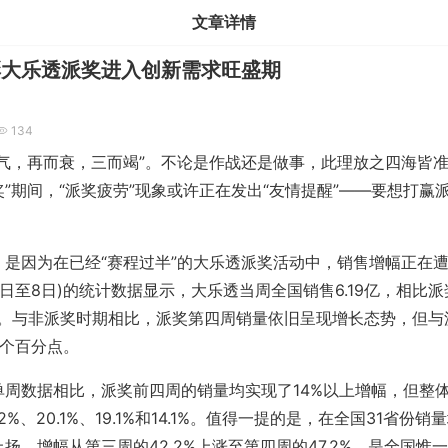
文章详情
彩大乐透派奖进入创新需求旺盛期
134
，再而衰，三而竭”。不论是作战还是做事，此理放之四海皆准
奖”期间，“派奖疲劳”现象或许正在发出“友情提醒”——要想打赢
因为在已经“赛程过半”的大乐透派奖活动中，销售增幅正在遭
2日至8日)的统计数据显示，大乐透当周全国销售6.19亿，相比
1%。与非派奖时期相比，派奖第四周销量依旧呈现增长态势，但
5个百分点。
数据相比，派奖前四周的销量均实现了14%以上增幅，但整
2%、20.1%、19.1%和14.1%。值得一提的是，在全国31省份
扬，增幅从第三周的42.2%上涨至第四周的47.2%，是全国惟